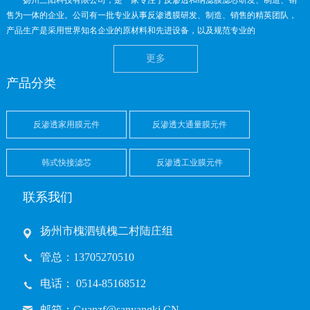
扬州三阳科技有限公司，是一家专注于反渗透和纳滤膜滤芯研发、制造、销
售为一体的企业。公司有一批专业从事反渗透膜研发、制造、销售的精英团队，
产品生产是采用世界知名企业的原材料和先进设备，以及规范专业的
更多
产品分类
反渗透家用膜元件
反渗透大通量膜元件
韩式快接滤芯
反渗透工业膜元件
联系我们
扬州市槐泗镇槐二村陆庄组
管总：13705270510
电话： 0514-85168512
邮箱：Guanzf@sanyangkj.CN